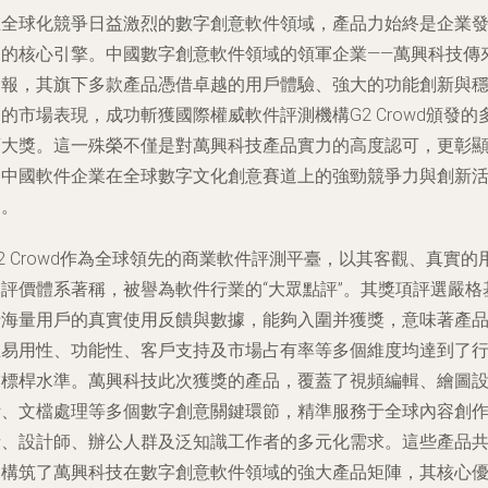
在全球化競爭日益激烈的數字創意軟件領域，產品力始終是企業
展的核心引擎。中國數字創意軟件領域的領軍企業——萬興科技傳
捷報，其旗下多款產品憑借卓越的用戶體驗、強大的功能創新與
的市場表現，成功斬獲國際權威軟件評測機構G2 Crowd頒發的
項大獎。這一殊榮不僅是對萬興科技產品實力的高度認可，更彰
了中國軟件企業在全球數字文化創意賽道上的強勁競爭力與創新
力。
2 Crowd作為全球領先的商業軟件評測平臺，以其客觀、真實的
戶評價體系著稱，被譽為軟件行業的“大眾點評”。其獎項評選嚴格
于海量用戶的真實使用反饋與數據，能夠入圍并獲獎，意味著產
在易用性、功能性、客戶支持及市場占有率等多個維度均達到了
業標桿水準。萬興科技此次獲獎的產品，覆蓋了視頻編輯、繪圖
計、文檔處理等多個數字創意關鍵環節，精準服務于全球內容創
者、設計師、辦公人群及泛知識工作者的多元化需求。這些產品
同構筑了萬興科技在數字創意軟件領域的強大產品矩陣，其核心