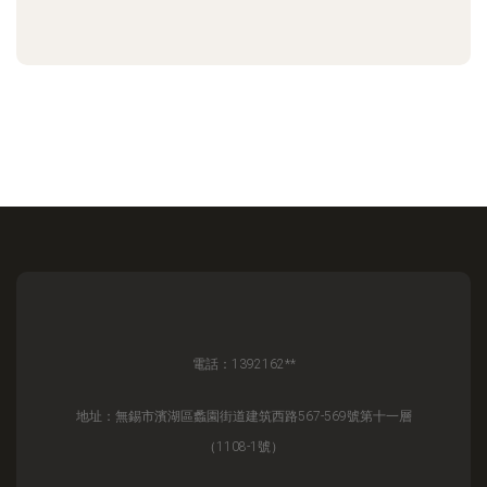
電話：1392162**
地址：無錫市濱湖區蠡園街道建筑西路567-569號第十一層
（1108-1號）