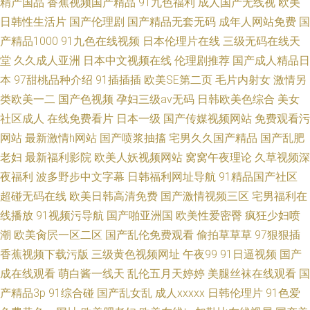
精产国品
香蕉视频国产精品
91九色福利
成人国产无线视
欧美
日韩性生活片
国产伦理剧
国产精品无套无码
成年人网站免费
国
产精品1000
91九色在线视频
日本伦理片在线
三级无码在线天
堂
久久成人亚洲
日本中文视频在线
伦理剧推荐
国产成人精品日
本
97甜桃品种介绍
91插插插
欧美SE第二页
毛片内射女
激情另
类欧美一二
国产色视频
孕妇三级av无码
日韩欧美色综合
美女
社区成人
在线免费看片
日本一级
国产传媒视频网站
免费观看污
网站
最新激情h网站
国产喷浆抽搐
宅男久久国产精品
国产乱肥
老妇
最新福利影院
欧美人妖视频网站
窝窝午夜理论
久草视频深
夜福利
波多野步中文字幕
日韩福利网址导航
91精品国产社区
超碰无码在线
欧美日韩高清免费
国产激情视频三区
宅男福利在
线播放
91视频污导航
国产啪亚洲国
欧美性爱密臀
疯狂少妇喷
潮
欧美肏屄一区二区
国产乱伦免费观看
偷拍草草草
97狠狠插
香蕉视频下载污版
三级黄色视频网址
午夜99
91日逼视频
国产
成在线观看
萌白酱一线天
乱伦五月天婷婷
美腿丝袜在线观看
国
产精品3p
91综合碰
国产乱女乱
成人xxxxx
日韩伦理片
91色爱