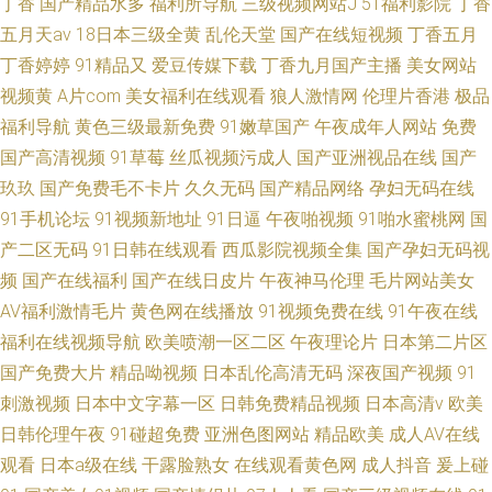
丁香
国产精品水多
福利所导航
三级视频网站J
51福利影院
丁香
五月天av
18日本三级全黄
乱伦天堂
国产在线短视频
丁香五月
丁香婷婷
91精品又
爱豆传媒下载
丁香九月国产主播
美女网站
视频黄
A片com
美女福利在线观看
狼人激情网
伦理片香港
极品
福利导航
黄色三级最新免费
91嫩草国产
午夜成年人网站
免费
国产高清视频
91草莓
丝瓜视频污成人
国产亚洲视品在线
国产
玖玖
国产免费毛不卡片
久久无码
国产精品网络
孕妇无码在线
91手机论坛
91视频新地址
91日逼
午夜啪视频
91啪水蜜桃网
国
产二区无码
91日韩在线观看
西瓜影院视频全集
国产孕妇无码视
频
国产在线福利
国产在线日皮片
午夜神马伦理
毛片网站美女
AV福利激情毛片
黄色网在线播放
91视频免费在线
91午夜在线
福利在线视频导航
欧美喷潮一区二区
午夜理论片
日本第二片区
国产免费大片
精品呦视频
日本乱伦高清无码
深夜国产视频
91
刺激视频
日本中文字幕一区
日韩免费精品视频
日本高清v
欧美
日韩伦理午夜
91碰超免费
亚洲色图网站
精品欧美
成人AV在线
观看
日本a级在线
干露脸熟女
在线观看黄色网
成人抖音
爰上碰