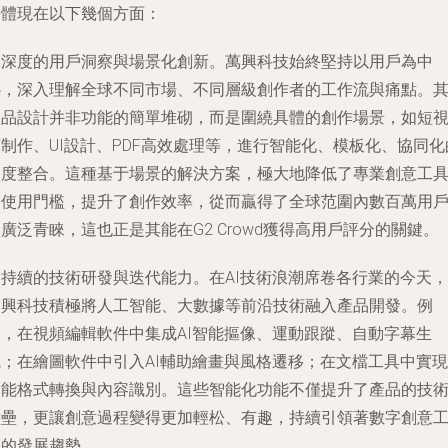
勢體現在以下幾個方面：
是深度的用戶洞察與場景化創新。萬興科技始終堅持以用戶為中
心，深入理解全球不同市場、不同層級創作者的工作流與痛點。
產品設計并非功能的簡單堆砌，而是圍繞具體的創作場景，如短
制作、UI設計、PDF高效處理等，進行智能化、模板化、協同化
深度整合。這種基于場景的解決方案，極大地降低了專業創意工
的使用門檻，提升了創作效率，從而贏得了全球范圍內數百萬用
廣泛青睞，這也正是其能在G2 Crowd獲得高用戶評分的關鍵。
是持續的技術研發與迭代能力。在AI技術浪潮席卷各行業的今天，
萬興科技積極將人工智能、大數據等前沿技術融入產品開發。例
如，在視頻編輯軟件中集成AI智能摳像、運動跟蹤、自動字幕生
成；在繪圖軟件中引入AI輔助繪畫與風格遷移；在文檔工具中實現
智能格式轉換與內容識別。這些智能化功能不僅提升了產品的技
壁壘，更讓創意過程變得更加輕松、有趣，持續引領著數字創意
具的發展趨勢。