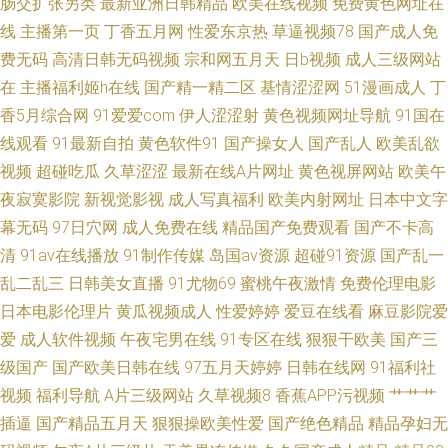
肠交扩张另类
最新亚洲日韩精品
欧美在线视频
免费黄色网址在
慰 日本韩国视频 WWW国产综合二区 超碰天天碰 电视在线 国产V欧美va 国
线
主播第一页
丁香五月网
性爱东京热
草逼视频78
国产成人免
费无码
高清日韩无码视频
宗和网五月天
日b视频
成人三级网站
产素人不卡 国产日韩欧美成人 激情成人小说网址 久久草精品在线 久久久久
在
主播福利姬h在线
国产精一精二区
基情涩涩网
51漫画成人
丁
香5月综合网
91爱爱com
伊人涩涩射
黄色视频网址导航
91国在
久国产 免费观看亚洲毛片 欧美成人无码一区二区 欧美色呦呦欧美 欧美乱久
线观看
91最新自拍
黄色软件91
国产操女人
国产乱人
欧美乱欲
久精品 欧美性爱zo 欧美视频导航福利 欧美国产在线一区激情 欧美色图15p
视频
超碰吃瓜
久草涩涩
最新在线A片网址
黄色视屏网站
欧美午
夜寂寞影院
新视觉影视
成人写真福利
欧美内射网址
日本中文字
欧美综合图区 欧美在线一区二区三区 琪琪综艺 青青草原伊人 青草综合网 人
幕无码
97日穴网
成人免费在线
精品国产免费观看
国产不卡高
清
91av在线播放
91制作传媒
岛国av资源
超碰91资源
国产乱一
人视频官网在线 日韩18天天操人人爱 色五月婷婷撸撸射 熟女探花桃色 四虎
乱二乱三
日韩美女直播
91尤物69
蜜桃午夜激情
免费伦理电影
日本电影伦理片
黄瓜视频成人
性爱婷婷
爱豆在线看
麻豆影院爱
99AV 午夜激情爱爱 先锋资源女人鲁色av
爱
成人软件视频
午夜宅男在线
91专区在线
狠狠干欧美
国产三
级国产
国产欧美日韩在线
97五月天婷婷
日韩在线网
91福利社
视频
福利导航
A片三级网站
久草视频8
香蕉APP污视频
艹艹艹
插逼
国产精品五月天
狠狠操欧美性爱
国产绝色精品
精品孕妇无