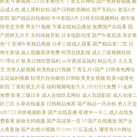
欧美
午夜视频123
日本推理片
丁香五月网站
国产免费看视频
极
品成人色
成人黑料自拍
国产日韩欧美网站
国产无码av
老湿A片
影院
国产精品自拍偷拍
牛牛影院A片
日韩无码视频网站
都市激
情变态另类
男女91视频
字幕在线精品播放
免费国产在线看
国
产婷婷五月天
无码传媒导航
日本电影伦理
国产午夜高清
美女黄
色18
亚洲午夜精品视频
日本三级成人观看
国产精品第12页
日
韩午夜场
成人视频高清免费
伦理在线影视
成人三级视频在线
91理论片
欧美日韩性爱福利
av午夜探花福利
精品毛片
久久叉
叉
另类人妖视频
欧美熟妇穴视频
丁香五月V国产
日韩黄色网址
豆花福利视频
轮理片自拍偷拍
日韩欧美美女视频
欧美A级黄色
影院
丁香影视五月花
福利视频电影久久
污污污污免费
91金典
免费
欧美三级日本
成人在线吃瓜网站
成人岛国影院
成人动漫二
区三区
久草在线最新
日韩精品推荐
国产精品一区自拍
男人天堂
a片123
另类视频欧美
国产在线直播
亚洲卡一卡二
成人在线免
费看黄
操操无码视频
国产高清第一页
91国产在线播放
国产女
人夜夜做
国产在线小视频
91com
91豆花成人
哪里有A片网址