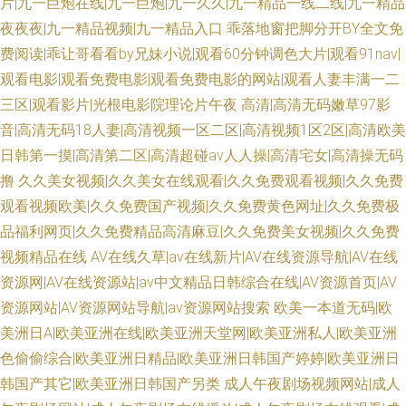
片|九一巨炮在线|九一巨炮|九一久久|九一精品一线二线|九一精品
夜夜夜|九一精品视频|九一精品入口
乖落地窗把脚分开BY全文免
费阅读|乖让哥看看by兄妹小说|观看60分钟调色大片|观看91nav|
观看电影|观看免费电影|观看免费电影的网站|观看人妻丰满一二
三区|观看影片|光根电影院理论片午夜
高清|高清无码嫩草97影
音|高清无码18人妻|高清视频一区二区|高清视频1区2区|高清欧美
日韩第一摸|高清第二区|高清超碰av人人操|高清宅女|高清操无码
撸
久久美女视频|久久美女在线观看|久久免费观看视频|久久免费
观看视频欧美|久久免费国产视频|久久免费黄色网址|久久免费极
品福利网页|久久免费精品高清麻豆|久久免费美女视频|久久免费
视频精品在线
AV在线久草|av在线新片|AV在线资源导航|AV在线
资源网|AV在线资源站|av中文精品日韩综合在线|AV资源首页|AV
资源网站|AV资源网站导航|av资源网站搜索
欧美一本道无码|欧
美洲日A|欧美亚洲在线|欧美亚洲天堂网|欧美亚洲私人|欧美亚洲
色偷偷综合|欧美亚洲日精品|欧美亚洲日韩国产婷婷|欧美亚洲日
韩国产其它|欧美亚洲日韩国产另类
成人午夜剧场视频网站|成人