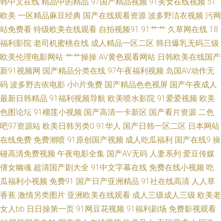
韩中文在线
精品中的精品
97国产精品视频
91美女在线视频
51
理在线 日本在线AB 人人爽人人甜 青娱乐99草 熐屄成人在线 久久av艹 日本
欧美
一区精品麻豆经典
国产在线观看资源
波多野洁衣视频
污网
站免费看
特级欧美在线观看
自拍视频91
91艹艹
久草网在线
18
欧美精品 青青草传媒 久久中文人妻 国产自拍后入白丝 九色无码海角导航 饼
福利影院
老司机蜜桃在线
成人精品一区二区
韩日爆乳无码三级
干姐姐sir全部视频免费 xxxx欧美 97人人色 91亚78 91美女内射 中文字幕网
欧美伦理电影网站
艹艹操操
AV黄色观看网站
日韩欧美在线国产
新91视频网
国产精品分类在线
97午夜福利视频
岛国AV动作无
日本 亚洲日本91 婷婷成人在线精品 色噜噜综合网 骚妹子av 日本理论片播放
码
波多野吉依电影
小h片免费
国产精品色色视屏
国产午夜成人
最新日韩精品
91福利视频导航
欧美喷水影院
91爱爱视频
欧美
日本wwwxx 欧美专区第二页 蜜桃91日韩 精品日韩欧美a级片 国产九九在线
色图论坛
91榴莲小视频
国产高清一卡新区
国产看片资源
二色
吧97资源站
欧美日韩另类0
91华人
国产日韩一区二区
日本网站
视频 成人免费专区 www综合色 八戒伦理电影网 99热的国产 91社区最新地
在线免费
免费潮喷
91原创国产视频
成人吃瓜福利
国产在线9
操
碰高清免费视频
午夜电影全集
国产AV无码
人妻系列
爱豆传媒
址 色悠悠网 午夜福利3000集 少妇高清无码一区二区三区 日韩免费看视频 人
倩女幽魂
超清国产剧大全
91中文字幕在线
免费在线小视频
吃
人人人人妻人人人人人爽 日本porn性A爱V 青青网站 欧美国产日本 麻豆传媒
瓜福利小视频
免费91
国产日产亚洲精品
91社在线高清
人人草
香蕉
激情另类图片
亚洲欧美在线观看
成人三级成人三级
欧美老
在线视频 九九伊人大香蕉 海角社区探花 国产精品男人资源站 丁香五月综合
女人bb
日日操第一页
91网豆花视频
91福利剧场
免费影视观看