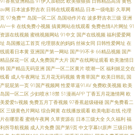
91香蕉亚洲精品
91伊人加勒比
欧美狠狠插
日韩精品高清
黄色
av网
日本波多野吉衣
日韩在线观看精品
日本一级电影
久草网
页
97免费艹
岛国一区二区
岛国动作片在
波多野吉衣三级
亚洲
AV一卡
在线免费小视频
搞黄网站在线观看
免费色情A片网扯
91
资源在线视频
蜜桃视频网站
91中文
国产在线视频
福利爱爱网
址
岛国搬运工首页
伦理朋友的妈妈
丝袜女同
日韩性爱网址
在
线观看日本黄
亚洲国产第一网站
国产99不卡
66精品视频
国产
精品探花一区
成人免费国产大片
国产在线网址观看
欧美激情日
韩
国产精品无码亚洲
国产一区二区黄片
喷潮一区
福利姬足交在
线看
成人午夜网址
五月花无码视频
青青草国产
欧美日韩乱
国
产屁屁第一页
91国产视频网
性爱草逼91AV
免费欧美视频
欧美
岛国一区二区
少妇喷水18禁
51漫画APP
丁香五月花激情网
欧
美爱爱tv视频
免费五月丁香视频
97香蕉超级碰碰
国产免费看二
区
三级黄色片网站
综合网黄
在线播放观看
欧美电影在线
伦理
片在哪里看
蜜桃午夜网
久草资源在
日本三级大全
久久福利
福
利所导航视频
成人片免费
国产第9页
中文字幕bt原声
三级日韩