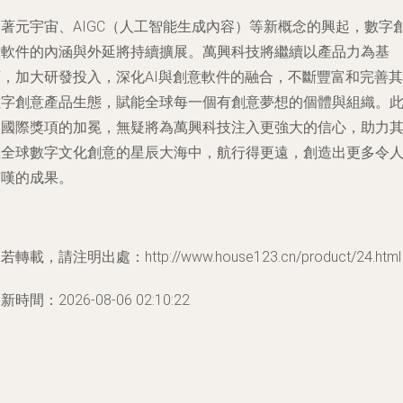
隨著元宇宙、AIGC（人工智能生成內容）等新概念的興起，數字
意軟件的內涵與外延將持續擴展。萬興科技將繼續以產品力為基
石，加大研發投入，深化AI與創意軟件的融合，不斷豐富和完善其
數字創意產品生態，賦能全球每一個有創意夢想的個體與組織。
次國際獎項的加冕，無疑將為萬興科技注入更強大的信心，助力
在全球數字文化創意的星辰大海中，航行得更遠，創造出更多令
驚嘆的成果。
若轉載，請注明出處：http://www.house123.cn/product/24.html
新時間：2026-08-06 02:10:22