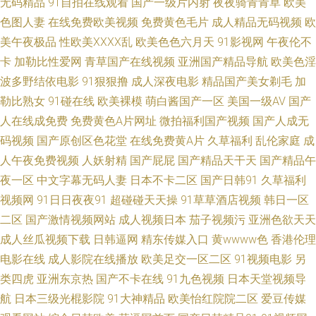
无码精品
91自拍在线观看
国产一级片内射
夜夜骑青青草
欧美
诱惑我打飞机视频 韩日无码VR 51黑丝在线 亚洲bt电影 91人妻互换绿帽论坛
色图人妻
在线免费欧美视频
免费黄色毛片
成人精品无码视频
欧
美午夜极品
性欧美ⅩⅩⅩⅩ乱
欧美色色六月天
91影视网
午夜伦不
在线视频啪 91精品视屏 亚洲男女网站 伊人大香蕉影视 天堂电影在线观看免
卡
加勒比性爱网
青草国产在线视频
亚洲国产精品导航
欧美色淫
费 亚洲色资源 亚洲免费自拍 在线看免费在线看 天堂中文在线资源 瑟瑟视频
波多野结依电影
91狠狠撸
成人深夜电影
精品国产美女剃毛
加
勒比熟女
91碰在线
欧美裸模
萌白酱国产一区
美国一级AV
国产
日本精品一级二级 人妻色综合2026 久久中出欧美 国产精品麻豆91av 荒野求
人在线成免费
免费黄色A片网址
微拍福利国产视频
国产人成无
码视频
国产原创区色花堂
在线免费黄A片
久草福利
乱伦家庭
成
生无删减 国产屁屁影院 美女日日夜夜综合网 精东传媒成人网 国产不卡专区
人午夜免费视频
人妖射精
国产屁屁
国产精品天干天
国产精品午
夜一区
中文字幕无码人妻
日本不卡二区
国产日韩91
久草福利
免费 老司机免费午夜影院 国语精品对白 超碰黄色网 97爱爱 91次元黄色 青
视频网
91日日夜夜91
超碰碰天天操
91草草酒店视频
韩日一区
青草亚洲视频 麻豆www 国产一区二 超碰成人福利导航 91自拍福利 俺也去
二区
国产激情视频网站
成人视频日本
茄子视频污
亚洲色欲天天
成人丝瓜视频下载
日韩逼网
精东传媒入口
黄wwww色
香港伦理
色色 97福利影院中文字幕 中文字幕免费看 亚洲AV妻不如妾 天天草比 日本喷
电影在线
成人影院在线播放
欧美足交一区二区
91视频电影
另
类四虎
亚洲东京热
国产不卡在线
91九色视频
日本天堂视频导
水 欧美日韩国产成人精品 黄色禁看视频在线观看 韩国人体内射精 成人欧美
航
日本三级光棍影院
91大神精品
欧美怡红院院二区
爱豆传媒