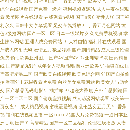
福利偷拍小视频
91社区国产
丁香五月天堂
欧美变态一区
国产
免费视频 91超碰人人网 伊人久久麻豆天美 亚洲精品小青蛙桃色 91福利射区
综合在线观看
国产免费一级片
福利视频资源站
成人午夜在线观
在线看免费在线看 婷婷中国 伊人久久精 亚洲黄色小说网站 三级骚b福利 日
看
欧美图片在线观看
在线观看h视频
国产a级0
变性人妖
国产福
利永久
日韩中文字幕观看
足交在线播放91
丁香五月色网站
黄
韩美女va视频 国产玖玖视频 极品尤物在线永久地址 福利社午夜激情A片 菠
色3级抢网站
国产一区二区
日本一级婬片
久久免费手机视频
学
生妹Av网站
亚洲人成免费网站
91大神自拍
福利片在线观看
国
萝综合 www国产一二区 91狼友网站 亚洲伊人网站 天天看片91 亚洲第一黄
产成人内射无码
激情五月极品婷婷
国产剧情精品
成人三级伦理
免费
偷怕欧美亚州图片
国产AV国产AV
97亚洲精华液
国内精自
色网 大香蕉啪啪 狠狠色色撸 第一福利丝瓜AV导航 豆花91吃瓜 草莓视频啊啊
线
国产精品3级片
成年女人视频
狠狠撸亚洲欧美
91操碰在线
国
产高清精品二区
国产欧美在线视频
欧美色综合网
91国产自拍偷
啊 99久久99久久99久久婷 91成人电影院 91网址在线 免费韩国91 日本人上
拍
香蕉911
花蝴蝶看片免费
白丝美女免费网站
欧美女人与动物
人人操人伦理电影 日本电影在线免费观看 青青草视颖偷拍 九色自拍网 成人
交
国产精品无码电影
91插插库
97超碰大香蕉
户外自慰影院
国
产一区二区二区
国产偷窥盗摄视频
成人动漫网站观看
欧美第一
B淫网 国产青青伊人自拍 日本s片 一本欧美精品不卡婷婷 探花avwwwcom 人
页夜夜
91成人精品视频
蜜桃爱爱视频
乱伦熟女五月天
91香蕉
视
福利在线视频直播
一区xxxxx
岛国大片免费视频
一道日本亚
人操人人爱人人干 老湿久草 欧美日韩东京热精品 精品国产系列番号91 美女
洲香蕉
国产91高清精品
国产一区二区福利
伦理在线播放
人妻