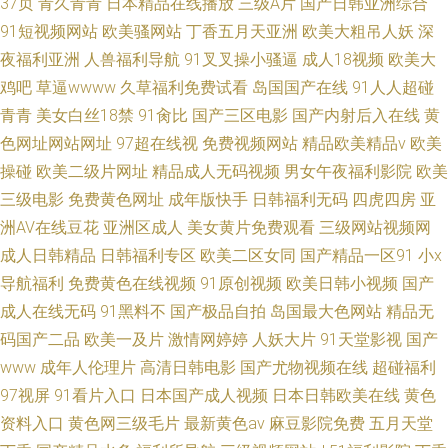
37页
青久青青
日本精品在线播放
三级A片
国产日韩亚洲综合
91短视频网站
欧美骚网站
丁香五月天亚洲
欧美大粗吊人妖
深
夜福利亚洲
人兽福利导航
91叉叉操小骚逼
成人18视频
欧美大
鸡吧
草逼wwww
久草福利免费试看
岛国国产在线
91人人超碰
青青
美女白丝18禁
91肏比
国产三区电影
国产内射后入在线
黄
色网址网站网址
97超在线视
免费视频网站
精品欧美精品v
欧美
操碰
欧美二级片网址
精品成人无码视频
男女午夜福利影院
欧美
三级电影
免费黄色网址
成年版快手
日韩福利无码
四虎四房
亚
洲AV在线豆花
亚洲区成人
美女黄片免费观看
三级网站视频网
成人日韩精品
日韩福利专区
欧美二区女同
国产精品一区91
小x
导航福利
免费黄色在线视频
91原创视频
欧美日韩小视频
国产
成人在线无码
91黑料不
国产极品自拍
岛国最大色网站
精品无
码国产二品
欧美一及片
激情网婷婷
人妖大片
91天堂影视
国产
www
成年人伦理片
高清日韩电影
国产尤物视频在线
超碰福利
97视屏
91看片入口
日本国产成人视频
日本日韩欧美在线
黄色
资料入口
黄色网三级毛片
最新黄色av
麻豆影院免费
五月天堂