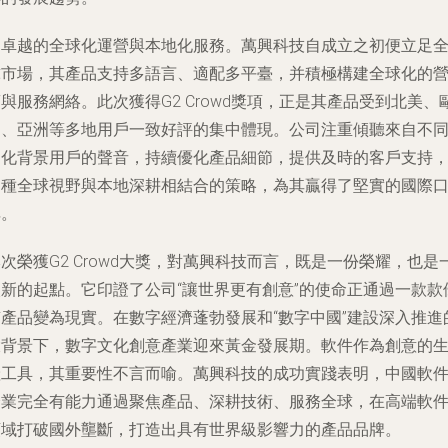
是卓越的全球化運營與本地化服務。萬興科技自成立之初便立足
球市場，其產品支持多語言、適配多平臺，并積極構建全球化的
與服務網絡。此次獲得G2 Crowd獎項，正是其產品受到北美、
洲、亞洲等多地用戶一致好評的集中體現。公司注重傾聽來自不
文化背景用戶的聲音，持續優化產品細節，提供及時的客戶支持
這種全球視野與本地深耕相結合的策略，為其贏得了堅實的國際
碑。
次榮獲G2 Crowd大獎，對萬興科技而言，既是一份榮耀，也是
次新的起點。它印證了公司“讓世界更有創意”的使命正通過一款款
質產品變為現實。在數字經濟蓬勃發展和“數字中國”建設深入推進
大背景下，數字文化創意產業迎來黃金發展期。軟件作為創意的
產工具，其重要性不言而喻。萬興科技的成功實踐表明，中國軟
企業完全有能力通過聚焦產品、深耕技術、服務全球，在高端軟
領域打破國外壟斷，打造出具有世界級影響力的產品品牌。