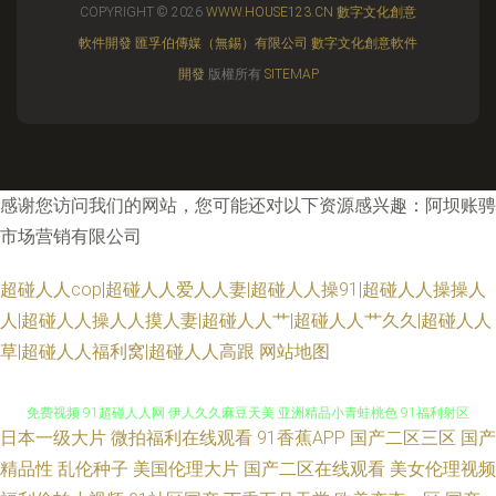
COPYRIGHT © 2026
WWW.HOUSE123.CN
數字文化創意
軟件開發
匯孚伯傳媒（無錫）有限公司
數字文化創意軟件
開發
版權所有
SITEMAP
感谢您访问我们的网站，您可能还对以下资源感兴趣：阿坝账骋
市场营销有限公司
超碰人人cop|超碰人人爱人人妻|超碰人人操91|超碰人人操操人
人|超碰人人操人人摸人妻|超碰人人艹|超碰人人艹久久|超碰人人
草|超碰人人福利窝|超碰人人高跟
网站地图
日本一级大片
微拍福利在线观看
91香蕉APP
国产二区三区
国产
超碰97狠狠撸狠狠操操 久久草精品在线 久草精品视频在线观看 91网站永久
精品性
乱伦种子
美国伦理大片
国产二区在线观看
美女伦理视频