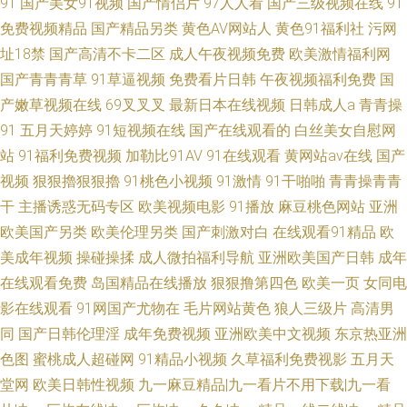
91
国产美女91视频
国产情侣片
97人人看
国产三级视频在线
91
免费视频精品
国产精品另类
黄色AV网站人
黄色91福利社
污网
址18禁
国产高清不卡二区
成人午夜视频免费
欧美激情福利网
国产青青青草
91草逼视频
免费看片日韩
午夜视频福利免费
国
产嫩草视频在线
69叉叉叉
最新日本在线视频
日韩成人a
青青操
91
五月天婷婷
91短视频在线
国产在线观看的
白丝美女自慰网
站
91福利免费视频
加勒比91AV
91在线观看
黄网站av在线
国产
视频
狠狠擼狠狠擼
91桃色小视频
91激情
91干啪啪
青青操青青
干
主播诱惑无码专区
欧美视频电影
91播放
麻豆桃色网站
亚洲
欧美国产另类
欧美伦理另类
国产刺激对白
在线观看91精品
欧
美成年视频
操碰操揉
成人微拍福利导航
亚洲欧美国产日韩
成年
在线观看免费
岛国精品在线播放
狠狠撸第四色
欧美一页
女同电
影在线观看
91网国产尤物在
毛片网站黄色
狼人三级片
高清男
同
国产日韩伦理淫
成年免费视频
亚洲欧美中文视频
东京热亚洲
色图
蜜桃成人超碰网
91精品小视频
久草福利免费视影
五月天
堂网
欧美日韩性视频
九一麻豆精品|九一看片不用下载|九一看