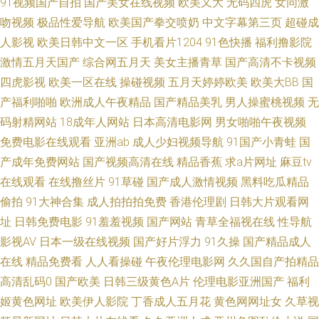
91视频国产自拍
国产美女在线视频
欧美又大
无码四虎
女同激
网 国产片自拍 国产91极品 传媒在线观看免费入口 超碰人人五月天 八戒伦理
吻视频
极品性爱导航
欧美国产拳交喷奶
中文字幕第三页
超碰成
人影视
欧美日韩中文一区
手机看片1204
91色快播
福利撸影院
电影院 97资源站中文字幕 91糖操入口 91豆花成人精品网站 91视频聊天室
激情五月天国产
综合网五月天
美女主播青草
国产高清不卡视频
四虎影视
欧美一区在线
操碰视频
五月天婷婷欧美
欧美大BB
国
操逼草草草 俺来也性激情 www黄色一片 99re青青 91香蕉网 91国模在线观
产福利啪啪
欧洲成人午夜精品
国产精品美乳
男人操蜜桃视频
无
看 91爱豆视频在线观看 自拍网99 伊人婷婷五月花 最新日韩欧美 91人妻人
码射精网站
18成年人网站
日本高清电影网
男女啪啪午夜视频
免费电影在线观看
亚洲ab
成人少妇视频导航
91国产小青蛙
国
人操人人 91自产拍在 91啪啪网址 91艹白浆白虎 真人做网站 伊人色爸 亚洲
产成年免费网站
国产视频高清在线
精品香蕉
求a片网址
麻豆tv
在线观看
在线撸丝片
91草碰
国产成人激情视频
黑料吃瓜精品
色婷婷婷婷 性欧美高清 一级理论片 亚洲欧洲一级 亚洲91久久成人社区 韩国
偷拍
91大神合集
成人拍拍拍免费
香港伦理剧
日韩大片观看网
址
日韩免费电影
91羞羞视频
国产网站
青草全福视在线
性导航
理伦电机 人人视频电脑版官方下载 人人妻人人网 人人美剧官网 人人操操B
影视AV
日本一级在线视频
国产好片浮力
91久操
国产精品成人
日本三级伦理片 日本高清影院 人人色人人射 人人操高清AV自拍 青青草原我
在线
精品免费看
人人看操碰
午夜伦理电影网
久久国自产拍精品
高清乱码0
国产欧美
日韩三级黄色A片
伦理电影亚洲国产
福利
最狂 欧美在线A片 欧美变态另类在线 美剧下载天天美剧 青青草传媒 欧美在
姬黄色网址
欧美伊人影院
丁香成人五月花
黄色网网址女
久草视