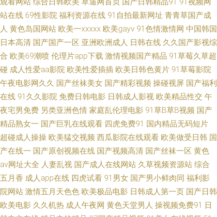
观看网站
综合日韩欧美
草逼网首页
国产日韩精品91
91视频网
avav色网 人人做人人操人人 色色内内 人人妻人人澡人人爽人人爱 欧美色图
站在线
69性影院
福利资源在线
91自拍最新网址
青青草国产成
人
黄色岛国网站
欧美一xxxxx
欧美gayv
91色情激情网
中国韩国
中文字幕人妻 九九综合精品九九 国产日屄网 超碰福利社 91资源总站在线播
日本高清
国产国产一区
亚洲欧洲成人
日韩在线
久久国产影视综
放 足交在线视频 在线国产 午夜剧院3p 日韩欧美 青青草香 久久国产精品欧
合
欧美69潮喷
伦理片app下载
激情视频国产精品
91草莓久草超
碰
成人性爱aa影院
欧美性爱插插
欧美日韩色黄片
91草莓影院
美成人 国产在线看91av 成人的午夜影院 9热网站 91巨炮视频播放在线 伊人
午夜电影网久久
国产丝袜美女
国产精彩视频
操碰视屏
国产福利
在线
91久久影院
免费日韩电影
日韩成人影视
欧美精品性交
午
青青久久99 五月订香婷婷人人妻人人插 日韩综合色网 人人插人人舔 欧美综
夜宅男免费
另类亚洲色情
家庭乱伦理电影
91草B草B视频
国产
精品熟女一
国产巨乳在线观看
四虎免费91
国内精品无码短片
合成人 可以免费电视剧的网站 国产视频久久艹 超碰人人狠狠 导航页做爱 草
超碰成人操操
欧美猛交视频
西瓜影院在线观看
欧美做受日韩
国
产在线一
国产原创视频在线
国产视频高清
国产丝袜一区
黄色
莓视频aqq wwwdiuweicn 97护士超碰 69福利社 最新快播下载 中国女同电影
av网址大全
人妻乱视
国产成人在线网站
久草视频资源站
综合
香港毛片 色播网址 人人妻人人澡丝 www超碰在线 超碰涩涩av 超碰色AV网
五月香
成人app在线
四虎试看
91男女
国产男小鲜肉同
福利影
院网站
激情五月天色色
欧美极品电影
日韩成人第一页
国产日韩
草莓视频香蕉 97久草 91社在线播放 51福利在线观看 亚洲拍拍拍拍 台湾伦
欧美电影
久久机热
成人午夜网
黄色天堂男人
操视频免费91
日