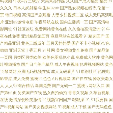
码视频
午夜A片三级片
天美果冻传媒
久久国产成人精品
精品93
久久久
日本人妖射精
学生妹avav
国产熟女视频在线
乱伦第一
页
韩日视频
高清国产剧观看
人妻少妇视频二区
成人无码高清毛
片
亚洲av激情电影
午夜导航在线
国内主播第一页
国产高清电
影网址
91社区论坛
免费网站黄色在线
久久偷拍高清亚洲
91午
夜在线免费
亚洲精品第五页
麻豆网站在线观看
91精选国产
国
产精品亚洲
黄色三级成年
五月天婷婷爱
国产不卡小视频
AV色
哟哟
亚洲天堂丁香五月
91社网
美女视频黄全免费
国产精品第
一页国
另类区另类欧美
欧美色图乱伦小说
免费成人软件
黄色网
址视频播放
国产日产美产精品
成人午夜视频
伦理视频网站
黄色
18禁网站
亚洲无码视频在线
成人无码看片
91原创社区
伦理电
影香港
成人免费
蜜桃91色色
A片视频网
国产自在线
操欧美老女
人
人人97综合精品
岛国免费
国产无码一二
蜜桃tv网站入口
国
产第66页
另类国产在线
熟女自拍偷拍
青青久视频
久草新视频
在线
激情深爱欧美激情
91视频官网国产
狠狠操-91
91我要操
国
产ts视频网站
国产美女视频网站
91视频成人下载
国产无码色色